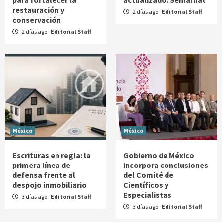
restauración y
2 días ago
Editorial Staff
conservación
2 días ago
Editorial Staff
México
México
Escrituras en regla: la
Gobierno de México
primera línea de
incorpora conclusiones
defensa frente al
del Comité de
despojo inmobiliario
Científicos y
Especialistas
3 días ago
Editorial Staff
3 días ago
Editorial Staff