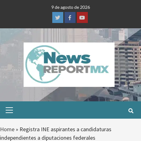
Skip
9 de agosto de 2026
to
content
Twitter
Facebook
Youtube
Primary
Menu
Home
»
Registra INE aspirantes a candidaturas
independientes a diputaciones federales