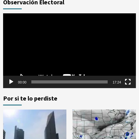
Observación Electoral
Reproductor
de
vídeo
00:00
17:24
Por si te lo perdiste