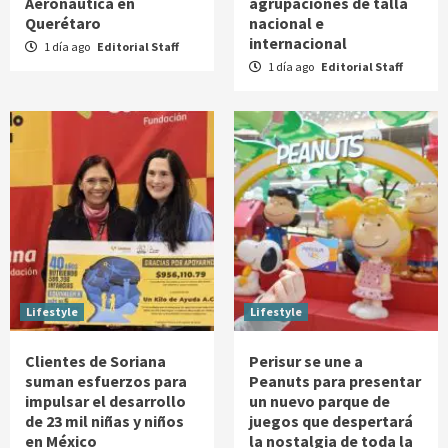
Aeronáutica en
agrupaciones de talla
Querétaro
nacional e
internacional
1 día ago
Editorial Staff
1 día ago
Editorial Staff
Lifestyle
Lifestyle
Clientes de Soriana
Perisur se une a
suman esfuerzos para
Peanuts para presentar
impulsar el desarrollo
un nuevo parque de
de 23 mil niñas y niños
juegos que despertará
en México
la nostalgia de toda la