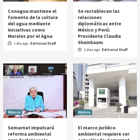
Conagua mantiene el
Se restablecen las
fomento de la cultura
relaciones
del agua mediante
diplomáticas entre
iniciativas como
México y Perú:
Murales por el Agua
Presidente Claudia
Sheinbaum
1 día ago
Editorial Staff
2 días ago
Editorial Staff
México
México
Semarnat impulsará
El marco jurídico
reforma ambiental
ambiental requiere ser
para fortalecer la
actualizado: Semarnat