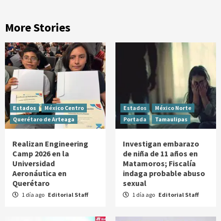
More Stories
Estados
México Centro
Estados
México Norte
Querétaro de Arteaga
Portada
Tamaulipas
Realizan Engineering
Investigan embarazo
Camp 2026 en la
de niña de 11 años en
Universidad
Matamoros; Fiscalía
Aeronáutica en
indaga probable abuso
Querétaro
sexual
1 día ago
Editorial Staff
1 día ago
Editorial Staff