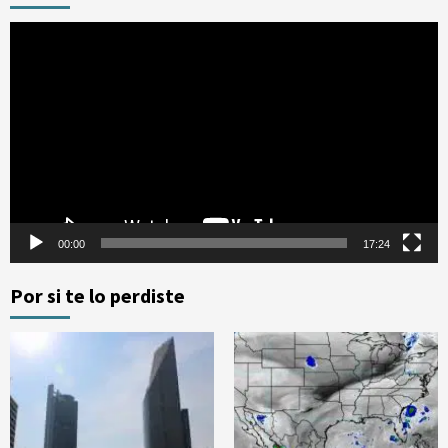
Reproductor
de
vídeo
00:00
17:24
Por si te lo perdiste