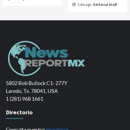
1 día ago
Editorial Staff
5802 Bob Bullock C1- 277Y
Laredo, Tx. 78041, USA
1 (281) 968 1661
Directorio
Consulta nuestro
directorio