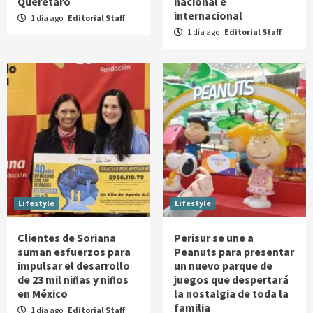
Querétaro
nacional e
internacional
1 día ago
Editorial Staff
1 día ago
Editorial Staff
Lifestyle
Lifestyle
Clientes de Soriana
Perisur se une a
suman esfuerzos para
Peanuts para presentar
impulsar el desarrollo
un nuevo parque de
de 23 mil niñas y niños
juegos que despertará
en México
la nostalgia de toda la
familia
1 día ago
Editorial Staff