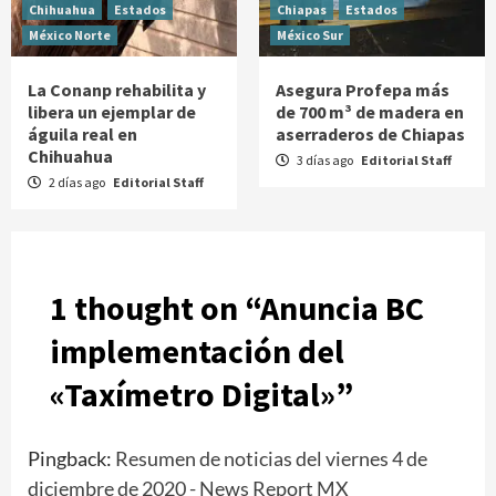
Chihuahua
Estados
Chiapas
Estados
México Norte
México Sur
La Conanp rehabilita y
Asegura Profepa más
libera un ejemplar de
de 700 m³ de madera en
águila real en
aserraderos de Chiapas
Chihuahua
3 días ago
Editorial Staff
2 días ago
Editorial Staff
1 thought on “
Anuncia BC
implementación del
«Taxímetro Digital»
”
Pingback:
Resumen de noticias del viernes 4 de
diciembre de 2020 - News Report MX