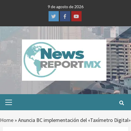
Skip
9 de agosto de 2026
to
content
Twitter
Facebook
Youtube
Primary
Menu
Home
»
Anuncia BC implementación del «Taxímetro Digital»