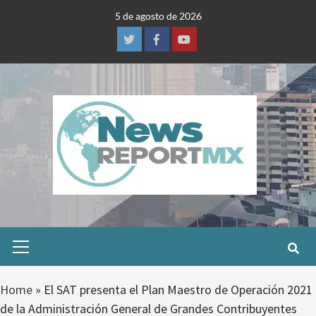
Skip
5 de agosto de 2026
to
content
Twitter
Facebook
Youtube
Primary
Menu
Home
»
El SAT presenta el Plan Maestro de Operación 2021
de la Administración General de Grandes Contribuyentes