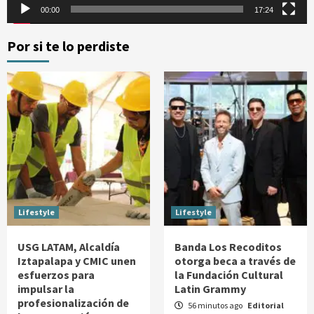
00:00
17:24
Por si te lo perdiste
Lifestyle
Lifestyle
USG LATAM, Alcaldía
Banda Los Recoditos
Iztapalapa y CMIC unen
otorga beca a través de
esfuerzos para
la Fundación Cultural
impulsar la
Latin Grammy
profesionalización de
56 minutos ago
Editorial