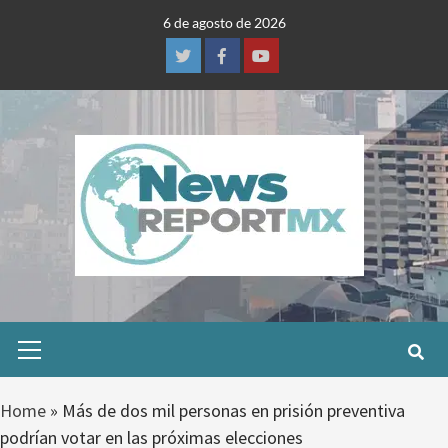
Skip
6 de agosto de 2026
to
content
Twitter
Facebook
Youtube
Primary
Menu
Home
»
Más de dos mil personas en prisión preventiva
podrían votar en las próximas elecciones