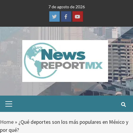
Skip
7 de agosto de 2026
to
content
Twitter
Facebook
Youtube
Primary
Menu
Home
»
¿Qué deportes son los más populares en México y
por qué?