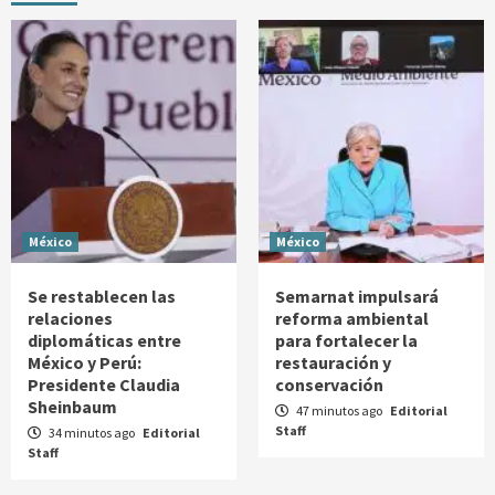
México
México
Se restablecen las
Semarnat impulsará
relaciones
reforma ambiental
diplomáticas entre
para fortalecer la
México y Perú:
restauración y
Presidente Claudia
conservación
Sheinbaum
47 minutos ago
Editorial
Staff
34 minutos ago
Editorial
Staff