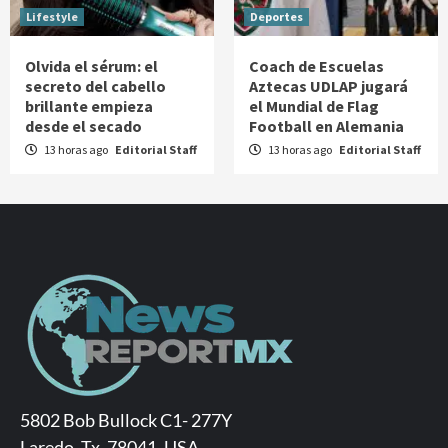
Lifestyle
Deportes
Olvida el sérum: el
Coach de Escuelas
secreto del cabello
Aztecas UDLAP jugará
brillante empieza
el Mundial de Flag
desde el secado
Football en Alemania
13 horas ago
Editorial Staff
13 horas ago
Editorial Staff
5802 Bob Bullock C1- 277Y
Laredo, Tx. 78041, USA