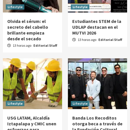
Lifestyle
Lifestyle
Olvida el sérum: el
Estudiantes STEM de la
secreto del cabello
UDLAP destacan en el
brillante empieza
MUTVI 2026
desde el secado
13 horas ago
Editorial Staff
13 horas ago
Editorial Staff
Lifestyle
Lifestyle
USG LATAM, Alcaldía
Banda Los Recoditos
Iztapalapa y CMIC unen
otorga beca a través de
esfuerzos para
la Fundación Cultural