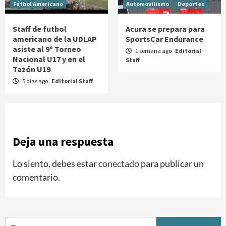
Fútbol Americano
Automovilismo
Deportes
Staff de futbol
Acura se prepara para
americano de la UDLAP
SportsCar Endurance
asiste al 9º Torneo
1 semana ago
Editorial
Nacional U17 y en el
Staff
Tazón U19
5 días ago
Editorial Staff
Deja una respuesta
Lo siento, debes estar
conectado
para publicar un
comentario.
Buscar: