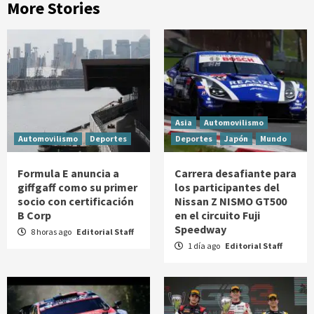
More Stories
Asia
Automovilismo
Automovilismo
Deportes
Deportes
Japón
Mundo
Formula E anuncia a
Carrera desafiante para
giffgaff como su primer
los participantes del
socio con certificación
Nissan Z NISMO GT500
B Corp
en el circuito Fuji
Speedway
8 horas ago
Editorial Staff
1 día ago
Editorial Staff