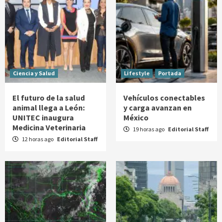
Ciencia y Salud
Lifestyle
Portada
El futuro de la salud
Vehículos conectables
animal llega a León:
y carga avanzan en
UNITEC inaugura
México
Medicina Veterinaria
19 horas ago
Editorial Staff
12 horas ago
Editorial Staff