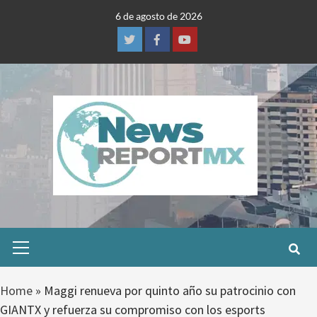
Skip
6 de agosto de 2026
to
content
Twitter
Facebook
Youtube
Primary
Menu
Home
»
Maggi renueva por quinto año su patrocinio con
GIANTX y refuerza su compromiso con los esports