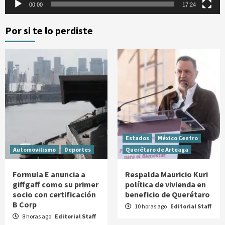
00:00
17:24
Por si te lo perdiste
Estados
México Centro
Automovilismo
Deportes
Querétaro de Arteaga
Formula E anuncia a
Respalda Mauricio Kuri
giffgaff como su primer
política de vivienda en
socio con certificación
beneficio de Querétaro
B Corp
10 horas ago
Editorial Staff
8 horas ago
Editorial Staff