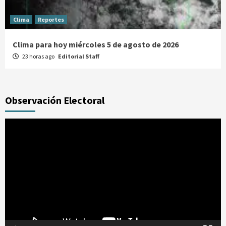
Clima
Reportes
Clima para hoy miércoles 5 de agosto de 2026
23 horas ago
Editorial Staff
Observación Electoral
Reproductor
de
vídeo