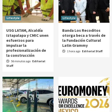
Lifestyle
Lifestyle
USG LATAM, Alcaldía
Banda Los Recoditos
Iztapalapa y CMIC unen
otorga beca a través de
esfuerzos para
la Fundación Cultural
impulsar la
Latin Grammy
profesionalización de
1 hora ago
Editorial Staff
la construcción
56 minutos ago
Editorial
Staff