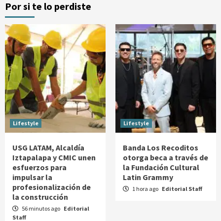
Por si te lo perdiste
Lifestyle
Lifestyle
USG LATAM, Alcaldía
Banda Los Recoditos
Iztapalapa y CMIC unen
otorga beca a través de
esfuerzos para
la Fundación Cultural
impulsar la
Latin Grammy
profesionalización de
1 hora ago
Editorial Staff
la construcción
56 minutos ago
Editorial
Staff