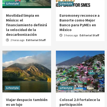
Lifestyle
Lifestyle
Movilidad limpia en
Euromoney reconoce a
México: el
Banorte como Mejor
financiamiento definirá
Banco para PyMEs en
la velocidad de la
México
descarbonización
3 horas ago
Editorial Staff
2 horas ago
Editorial Staff
Lifestyle
Lifestyle
Viajar despacio también
Colosal 2.0 fortalece la
es un lujo
participación