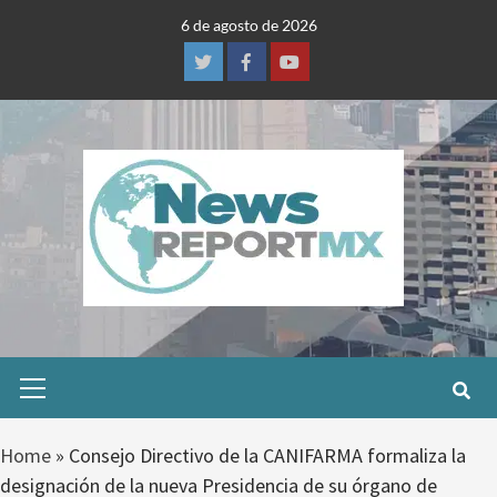
Skip
6 de agosto de 2026
to
content
Twitter
Facebook
Youtube
Primary
Menu
Home
»
Consejo Directivo de la CANIFARMA formaliza la
designación de la nueva Presidencia de su órgano de