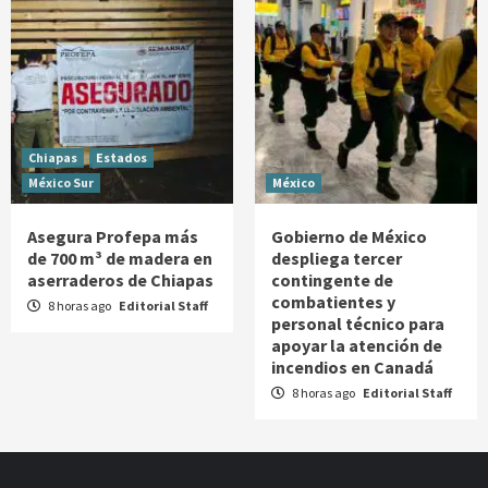
Chiapas
Estados
México Sur
México
Asegura Profepa más
Gobierno de México
de 700 m³ de madera en
despliega tercer
aserraderos de Chiapas
contingente de
combatientes y
8 horas ago
Editorial Staff
personal técnico para
apoyar la atención de
incendios en Canadá
8 horas ago
Editorial Staff