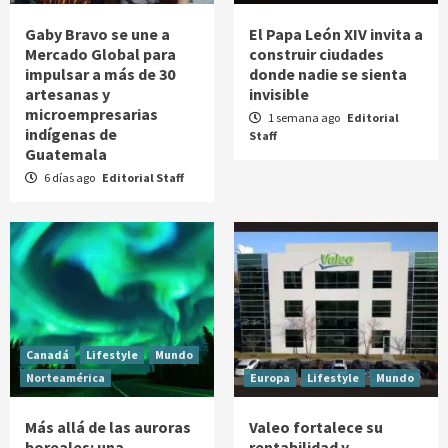
Gaby Bravo se une a
El Papa León XIV invita a
Mercado Global para
construir ciudades
impulsar a más de 30
donde nadie se sienta
artesanas y
invisible
microempresarias
1 semana ago
Editorial
indígenas de
Staff
Guatemala
6 días ago
Editorial Staff
Canadá
Lifestyle
Mundo
Norteamérica
Europa
Lifestyle
Mundo
Más allá de las auroras
Valeo fortalece su
boreales: una
rentabilidad y