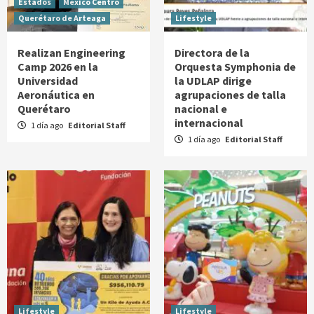
Estados
México Centro
Querétaro de Arteaga
Lifestyle
Realizan Engineering
Directora de la
Camp 2026 en la
Orquesta Symphonia de
Universidad
la UDLAP dirige
Aeronáutica en
agrupaciones de talla
Querétaro
nacional e
internacional
1 día ago
Editorial Staff
1 día ago
Editorial Staff
Lifestyle
Lifestyle