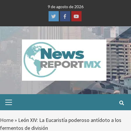
Skip
9 de agosto de 2026
to
content
Twitter
Facebook
Youtube
Primary
Menu
Home
»
León XIV: La Eucaristía poderoso antídoto a los
fermentos de división