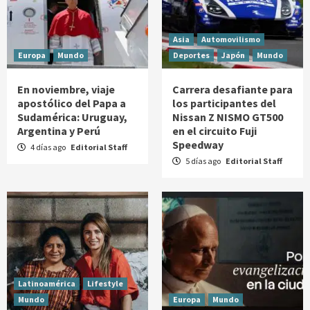
Asia
Automovilismo
Europa
Mundo
Deportes
Japón
Mundo
En noviembre, viaje
Carrera desafiante para
apostólico del Papa a
los participantes del
Sudamérica: Uruguay,
Nissan Z NISMO GT500
Argentina y Perú
en el circuito Fuji
Speedway
4 días ago
Editorial Staff
5 días ago
Editorial Staff
Latinoamérica
Lifestyle
Mundo
Europa
Mundo