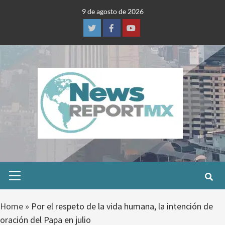
Skip
9 de agosto de 2026
to
content
Twitter
Facebook
Youtube
Primary
Menu
Home
»
Por el respeto de la vida humana, la intención de
oración del Papa en julio