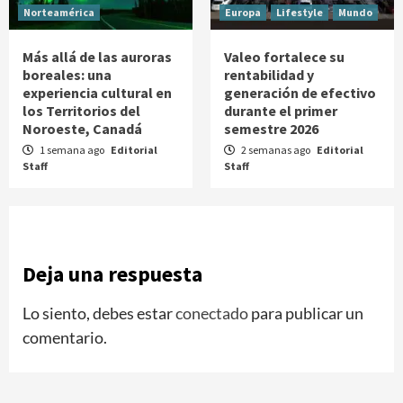
Norteamérica
Europa
Lifestyle
Mundo
Más allá de las auroras
Valeo fortalece su
boreales: una
rentabilidad y
experiencia cultural en
generación de efectivo
los Territorios del
durante el primer
Noroeste, Canadá
semestre 2026
1 semana ago
Editorial
2 semanas ago
Editorial
Staff
Staff
Deja una respuesta
Lo siento, debes estar
conectado
para publicar un
comentario.