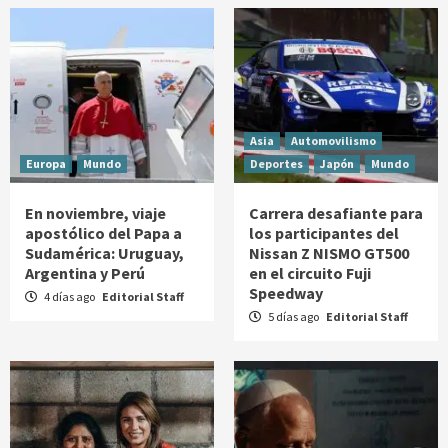
Asia
Automovilismo
Europa
Mundo
Deportes
Japón
Mundo
En noviembre, viaje
Carrera desafiante para
apostólico del Papa a
los participantes del
Sudamérica: Uruguay,
Nissan Z NISMO GT500
Argentina y Perú
en el circuito Fuji
Speedway
4 días ago
Editorial Staff
5 días ago
Editorial Staff