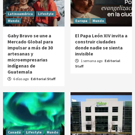
Latinoamérica
Lifestyle
Mundo
Europa
Mundo
Gaby Bravo se une a
El Papa León XIV invita a
Mercado Global para
construir ciudades
impulsar a más de 30
donde nadie se sienta
artesanas y
invisible
microempresarias
1 semana ago
Editorial
indígenas de
Staff
Guatemala
6 días ago
Editorial Staff
Canadá
Lifestyle
Mundo