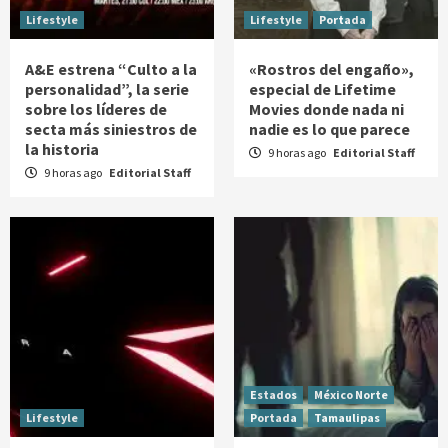
Lifestyle
Lifestyle
Portada
A&E estrena “Culto a la
«Rostros del engaño»,
personalidad”, la serie
especial de Lifetime
sobre los líderes de
Movies donde nada ni
secta más siniestros de
nadie es lo que parece
la historia
9 horas ago
Editorial Staff
9 horas ago
Editorial Staff
Estados
México Norte
Lifestyle
Portada
Tamaulipas