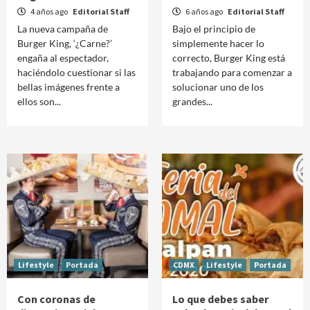
4 años ago
Editorial Staff
6 años ago
Editorial Staff
La nueva campaña de
Bajo el principio de
Burger King, ‘¿Carne?’
simplemente hacer lo
engaña al espectador,
correcto, Burger King está
haciéndolo cuestionar si las
trabajando para comenzar a
bellas imágenes frente a
solucionar uno de los
ellos son...
grandes...
Lifestyle
Portada
CDMX
Lifestyle
Portada
Con coronas de
Lo que debes saber