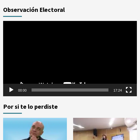
Observación Electoral
Reproductor
de
vídeo
00:00
17:24
Por si te lo perdiste