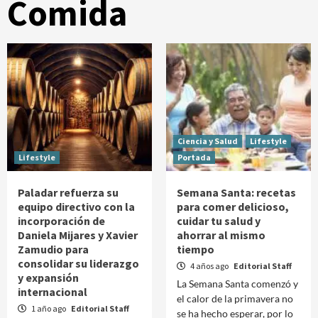
Comida
Ciencia y Salud
Lifestyle
Lifestyle
Portada
Paladar refuerza su
Semana Santa: recetas
equipo directivo con la
para comer delicioso,
incorporación de
cuidar tu salud y
Daniela Mijares y Xavier
ahorrar al mismo
Zamudio para
tiempo
consolidar su liderazgo
4 años ago
Editorial Staff
y expansión
La Semana Santa comenzó y
internacional
el calor de la primavera no
1 año ago
Editorial Staff
se ha hecho esperar, por lo