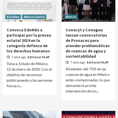
Estados
México Centro
México
Convoca EdoMéx a
Conacyt y Conagua
participar por la presea
lanzan convocatorias
estatal 2019 en la
de Pronaces para
categoría defensa de
atender problemáticas
los derechos humanos
de cuencas de agua y
sustentabilidad
7 años ago
Editorial Staff
7 años ago
Editorial Staff
Toluca, Estado de México,
Alrededor del 75% de las
12 de enero de 2020. Con el
cuencas de agua en México
objetivo de reconocer
están contaminadas, lo que
públicamente a las personas
demanda la pronta
físicas o...
intervención de los...