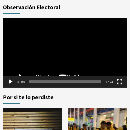
Observación Electoral
Reproductor
de
vídeo
00:00
17:24
Por si te lo perdiste