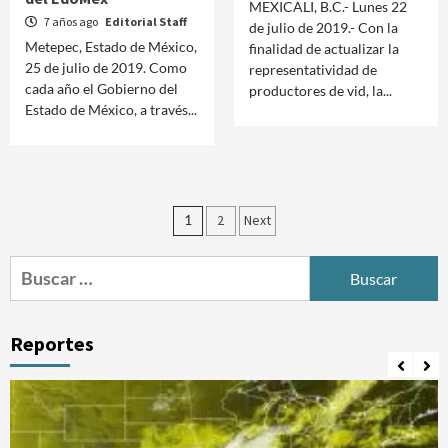
MEXICALI, B.C.- Lunes 22
7 años ago
Editorial Staff
de julio de 2019.- Con la
Metepec, Estado de México,
finalidad de actualizar la
25 de julio de 2019. Como
representatividad de
cada año el Gobierno del
productores de vid, la...
Estado de México, a través...
Paginación
1
2
Next
de
Buscar:
entradas
Reportes