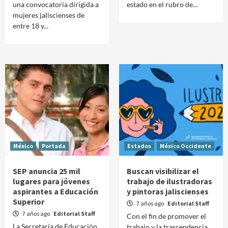
una convocatoria dirigida a
estado en el rubro de...
mujeres jaliscienses de
entre 18 y...
México
Portada
Estados
México Occidente
SEP anuncia 25 mil
Buscan visibilizar el
lugares para jóvenes
trabajo de ilustradoras
aspirantes a Educación
y pintoras jaliscienses
Superior
7 años ago
Editorial Staff
7 años ago
Editorial Staff
Con el fin de promover el
La Secretaría de Educación
trabajo y la trascendencia