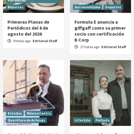
Periódicos
Reportes
Automovilismo
Deportes
Primeras Planas de
Formula E anuncia a
Periódicos del 6 de
giffgaff como su primer
agosto del 2026
socio con certificación
B Corp
9 horas ago
Editorial Staff
17 horas ago
Editorial Staff
Estados
México Centro
Querétaro de Arteaga
Lifestyle
Portada