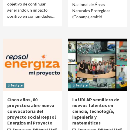
objetivo de continuar
Nacional de Áreas
generando un impacto
Naturales Protegidas
positivo en comunidades...
(Conanp), emitió...
Lifestyle
Lifestyle
Cinco años, 80
La UDLAP semillero de
proyectos: abre nueva
nuevos talentos en
convocatoria del
ciencia, tecnología,
proyecto social Repsol
ingeniería y
Energiza mi Proyecto
matemáticas
5 meses ago
Editorial Staff
6 meses ago
Editorial Staff