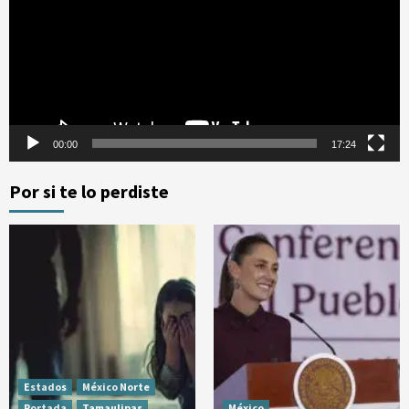
vídeo
00:00
17:24
Por si te lo perdiste
Estados
México Norte
Portada
Tamaulipas
México