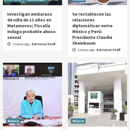
Investigan embarazo
Se restablecen las
de niña de 11 años en
relaciones
Matamoros; Fiscalía
diplomáticas entre
indaga probable abuso
México y Perú:
sexual
Presidente Claudia
Sheinbaum
2 horas ago
Editorial Staff
5 horas ago
Editorial Staff
México
México