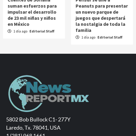
suman esfuerzos para
Peanuts para presentar
impulsar el desarrollo
un nuevo parque de
de 23 mil niñas y niños
juegos que despertará
en México
la nostalgia de toda la
familia
1 día ago
Editorial Staff
1 día ago
Editorial Staff
5802 Bob Bullock C1- 277Y
Laredo, Tx. 78041, USA
1 (281) 968 1661