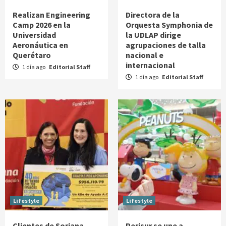
Realizan Engineering
Directora de la
Camp 2026 en la
Orquesta Symphonia de
Universidad
la UDLAP dirige
Aeronáutica en
agrupaciones de talla
Querétaro
nacional e
internacional
1 día ago
Editorial Staff
1 día ago
Editorial Staff
Lifestyle
Lifestyle
Clientes de Soriana
Perisur se une a