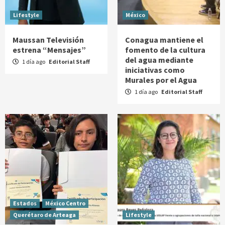
Lifestyle
México
Maussan Televisión
Conagua mantiene el
estrena “Mensajes”
fomento de la cultura
del agua mediante
1 día ago
Editorial Staff
iniciativas como
Murales por el Agua
1 día ago
Editorial Staff
Estados
México Centro
Querétaro de Arteaga
Lifestyle