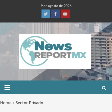
Skip
9 de agosto de 2026
to
content
Twitter
Facebook
Youtube
Primary
Menu
Home
»
Sector Privado