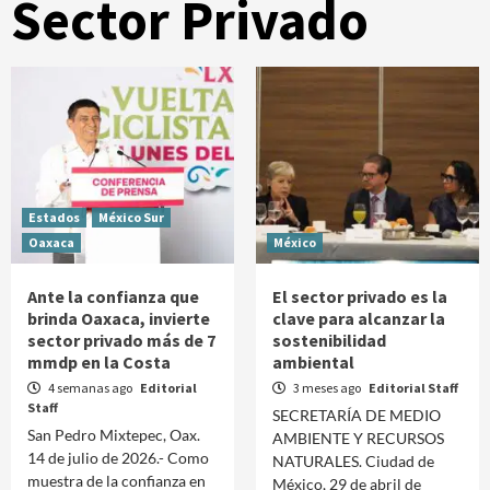
Sector Privado
Estados
México Sur
Oaxaca
México
Ante la confianza que
El sector privado es la
brinda Oaxaca, invierte
clave para alcanzar la
sector privado más de 7
sostenibilidad
mmdp en la Costa
ambiental
4 semanas ago
Editorial
3 meses ago
Editorial Staff
Staff
SECRETARÍA DE MEDIO
San Pedro Mixtepec, Oax.
AMBIENTE Y RECURSOS
14 de julio de 2026.- Como
NATURALES. Ciudad de
muestra de la confianza en
México, 29 de abril de