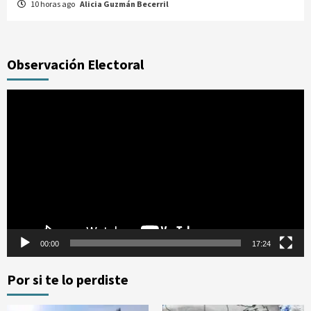
10 horas ago
Alicia Guzmán Becerril
Observación Electoral
Reproductor
de
vídeo
00:00
17:24
Por si te lo perdiste