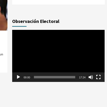
Observación Electoral
Reproductor
de
vídeo
 un
00:00
17:24