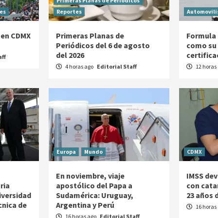
Primeras Planas de Periódicos
es
Reportes
Automovil
 en CDMX
Primeras Planas de
Formula 
Periódicos del 6 de agosto
como su 
del 2026
certific
aff
4 horas ago
Editorial Staff
12 horas
Europa
Mundo
CDMX
En noviembre, viaje
IMSS devu
ria
apostólico del Papa a
con cata
iversidad
Sudamérica: Uruguay,
23 años d
cnica de
Argentina y Perú
16 horas
16 horas ago
Editorial Staff