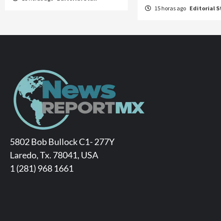
15 horas ago
Editorial S
5802 Bob Bullock C1- 277Y
Laredo, Tx. 78041, USA
1 (281) 968 1661