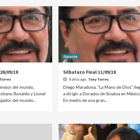
Opinión
 26/09/18
Silbatazo Final 11/09/18
Torres
8 años ago
Tony Torres
 mejor del mundo,
Diego Maradona, “La Mano de Dios” lle
stiano Ronaldo y Lionel
a dirigir a Dorados de Sinaloa en Méxic
gador del mundo...
En medio de una gran...
Manifestaciones
Reportes
Manifestaciones hoy en CDMX 5 de agosto del
2026
1 día ago
Editorial Staff