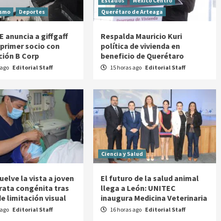
Estados
México Centro
ismo
Deportes
Querétaro de Arteaga
E anuncia a giffgaff
Respalda Mauricio Kuri
primer socio con
política de vivienda en
ación B Corp
beneficio de Querétaro
 ago
Editorial Staff
15 horas ago
Editorial Staff
Ciencia y Salud
elve la vista a joven
El futuro de la salud animal
rata congénita tras
llega a León: UNITEC
e limitación visual
inaugura Medicina Veterinaria
 ago
Editorial Staff
16 horas ago
Editorial Staff