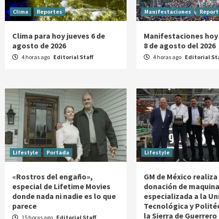
Clima
Reportes
Manifestaciones
Report
Clima para hoy jueves 6 de
Manifestaciones hoy
agosto de 2026
8 de agosto del 2026
4 horas ago
Editorial Staff
4 horas ago
Editorial St
Lifestyle
Portada
Lifestyle
«Rostros del engaño»,
GM de México realiza
especial de Lifetime Movies
donación de maquina
donde nada ni nadie es lo que
especializada a la Un
parece
Tecnológica y Polité
la Sierra de Guerrero
15 horas ago
Editorial Staff