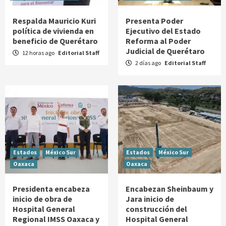
Respalda Mauricio Kuri
Presenta Poder
política de vivienda en
Ejecutivo del Estado
beneficio de Querétaro
Reforma al Poder
Judicial de Querétaro
12 horas ago
Editorial Staff
2 días ago
Editorial Staff
Estados
México Sur
Estados
México Sur
Oaxaca
Oaxaca
Presidenta encabeza
Encabezan Sheinbaum y
inicio de obra de
Jara inicio de
Hospital General
construcción del
Regional IMSS Oaxaca y
Hospital General