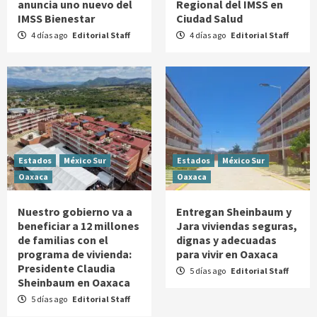
anuncia uno nuevo del
Regional del IMSS en
IMSS Bienestar
Ciudad Salud
4 días ago
Editorial Staff
4 días ago
Editorial Staff
Estados
México Sur
Estados
México Sur
Oaxaca
Oaxaca
Nuestro gobierno va a
Entregan Sheinbaum y
beneficiar a 12 millones
Jara viviendas seguras,
de familias con el
dignas y adecuadas
programa de vivienda:
para vivir en Oaxaca
Presidente Claudia
5 días ago
Editorial Staff
Sheinbaum en Oaxaca
5 días ago
Editorial Staff