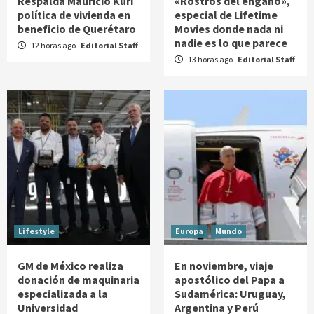
Respalda Mauricio Kuri
«Rostros del engaño»,
política de vivienda en
especial de Lifetime
beneficio de Querétaro
Movies donde nada ni
nadie es lo que parece
12 horas ago
Editorial Staff
13 horas ago
Editorial Staff
Lifestyle
Europa
Mundo
GM de México realiza
En noviembre, viaje
donación de maquinaria
apostólico del Papa a
especializada a la
Sudamérica: Uruguay,
Universidad
Argentina y Perú