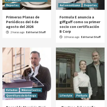
Reportes
Automovilismo
Deportes
Primeras Planas de
Formula E anuncia a
Periódicos del 6 de
giffgaff como su primer
agosto del 2026
socio con certificación
B Corp
2 horas ago
Editorial Staff
10 horas ago
Editorial Staff
Estados
México Centro
Querétaro de Arteaga
Lifestyle
Portada