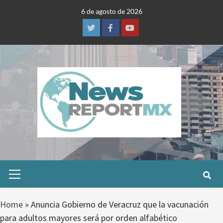
Skip
6 de agosto de 2026
to
content
Twitter
Facebook
Youtube
Primary
Menu
Home
»
Anuncia Gobierno de Veracruz que la vacunación
para adultos mayores será por orden alfabético