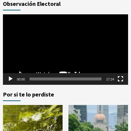
Observación Electoral
Reproductor
de
vídeo
00:00
17:24
Por si te lo perdiste