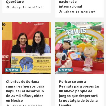
Querétaro
nacional e
internacional
1 día ago
Editorial Staff
1 día ago
Editorial Staff
Lifestyle
Lifestyle
Clientes de Soriana
Perisur se une a
suman esfuerzos para
Peanuts para presentar
impulsar el desarrollo
un nuevo parque de
de 23 mil niñas y niños
juegos que despertará
en México
la nostalgia de toda la
familia
1 día ago
Editorial Staff