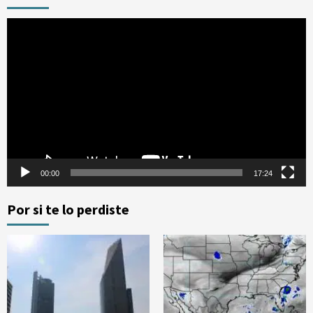
Reproductor
de
vídeo
00:00
17:24
Por si te lo perdiste