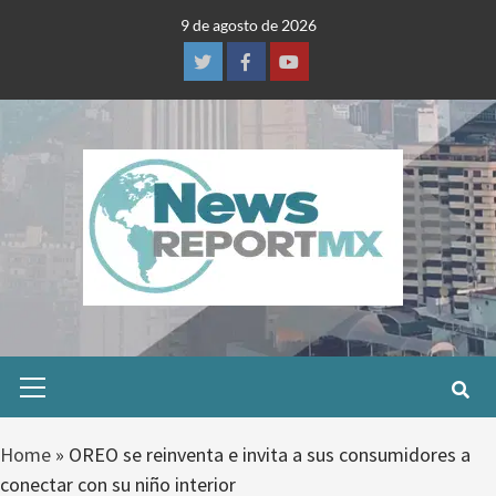
Skip
9 de agosto de 2026
to
content
Twitter
Facebook
Youtube
Primary
Menu
Home
»
OREO se reinventa e invita a sus consumidores a
conectar con su niño interior