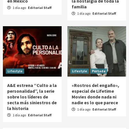
en México
la nostalgia de toda la
familia
1 día ago
Editorial Staff
1 día ago
Editorial Staff
Lifestyle
Lifestyle
Portada
A&E estrena “Culto a la
«Rostros del engaño»,
personalidad”, la serie
especial de Lifetime
sobre los líderes de
Movies donde nada ni
secta más siniestros de
nadie es lo que parece
la historia
1 día ago
Editorial Staff
1 día ago
Editorial Staff