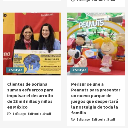
Lifestyle
Lifestyle
Clientes de Soriana
Perisur se une a
suman esfuerzos para
Peanuts para presentar
impulsar el desarrollo
un nuevo parque de
de 23 mil niñas y niños
juegos que despertará
en México
la nostalgia de toda la
familia
1 día ago
Editorial Staff
1 día ago
Editorial Staff