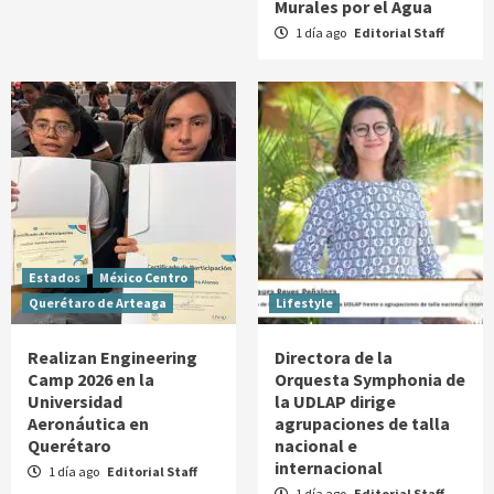
Murales por el Agua
1 día ago
Editorial Staff
Estados
México Centro
Querétaro de Arteaga
Lifestyle
Realizan Engineering
Directora de la
Camp 2026 en la
Orquesta Symphonia de
Universidad
la UDLAP dirige
Aeronáutica en
agrupaciones de talla
Querétaro
nacional e
internacional
1 día ago
Editorial Staff
1 día ago
Editorial Staff