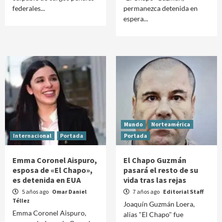
federales...
permanezca detenida en
espera...
Mundo
Norteamérica
Internacional
Portada
Portada
Emma Coronel Aispuro,
El Chapo Guzmán
esposa de «El Chapo»,
pasará el resto de su
es detenida en EUA
vida tras las rejas
5 años ago
Omar Daniel
7 años ago
Editorial Staff
Téllez
Joaquín Guzmán Loera,
Emma Coronel Aispuro,
alias "El Chapo" fue