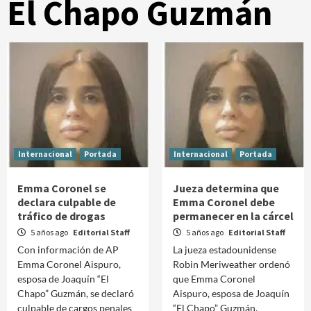
El Chapo Guzmán
Internacional
Portada
Internacional
Portada
Emma Coronel se
Jueza determina que
declara culpable de
Emma Coronel debe
tráfico de drogas
permanecer en la cárcel
5 años ago
Editorial Staff
5 años ago
Editorial Staff
Con información de AP
La jueza estadounidense
Emma Coronel Aispuro,
Robin Meriweather ordenó
esposa de Joaquín “El
que Emma Coronel
Chapo” Guzmán, se declaró
Aispuro, esposa de Joaquín
culpable de cargos penales
“El Chapo” Guzmán,