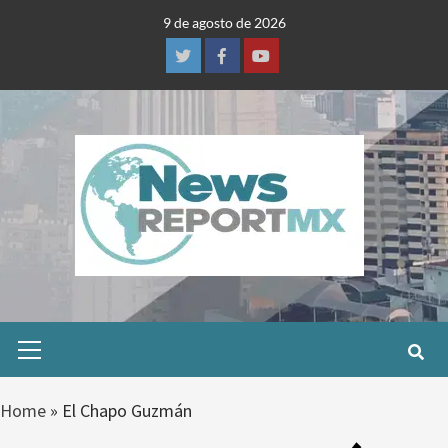
Skip
9 de agosto de 2026
to
content
Twitter
Facebook
Youtube
Primary
Menu
Home
»
El Chapo Guzmán