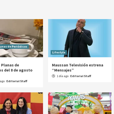
lanas de Periódicos
Lifestyle
 Planas de
Maussan Televisión estrena
os del 8 de agosto
“Mensajes”
1 día ago
Editorial Staff
 ago
Editorial Staff