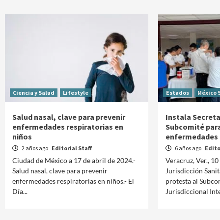
Ciencia y Salud
Lifestyle
Estados
México 
Salud nasal, clave para prevenir
Instala Secreta
enfermedades respiratorias en
Subcomité para
niños
enfermedades r
2 años ago
Editorial Staff
6 años ago
Edito
Ciudad de México a 17 de abril de 2024.-
Veracruz, Ver., 10
Salud nasal, clave para prevenir
Jurisdicción Sanit
enfermedades respiratorias en niños.- El
protesta al Subco
Día...
Jurisdiccional Inte