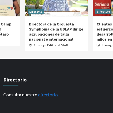
Lifestyle
Lifestyle
g Camp
Directora de la Orquesta
Clientes
d
Symphonia de la UDLAP dirige
esfuerzo
étaro
agrupaciones de talla
desarroll
nacional e internacional
niños en
1 día ago
Editorial Staff
1 día ag
Directorio
Consulta nuestro
directorio