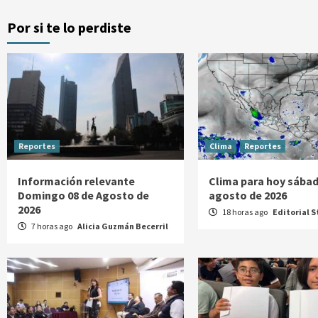
Por si te lo perdiste
Reportes
Clima
Reportes
Información relevante
Clima para hoy sábad
Domingo 08 de Agosto de
agosto de 2026
2026
18 horas ago
Editorial S
7 horas ago
Alicia Guzmán Becerril