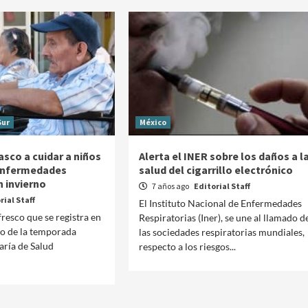
Sur
México
sco a cuidar a niños
Alerta el INER sobre los daños a l
 enfermedades
salud del cigarrillo electrónico
n invierno
7 años ago
Editorial Staff
rial Staff
El Instituto Nacional de Enfermedades
resco que se registra en
Respiratorias (Iner), se une al llamado d
do de la temporada
las sociedades respiratorias mundiales,
taría de Salud
respecto a los riesgos...