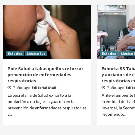
Estados
México Sur
Estados
México 
Pide Salud a tabasqueños reforzar
Exhorta SS Taba
prevención de enfermedades
y ancianos de
respiratorias
respiratorias e
7 años ago
Editorial Staff
7 años ago
Edito
La Secretaría de Salud exhortó a la
Ante el ambiente f
población a no bajar la guardia en la
la entidad deriva
prevención de enfermedades respiratorias
invernal, la Secre
y...
recomendó...