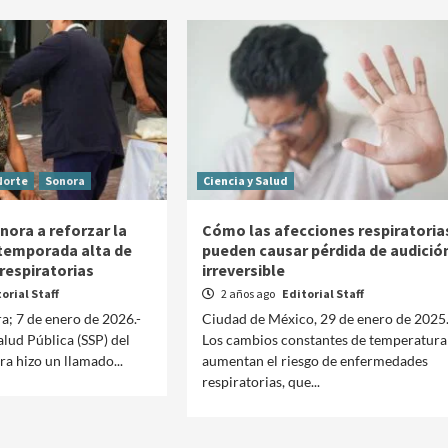
Norte
Sonora
Ciencia y Salud
nora a reforzar la
Cómo las afecciones respiratoria
temporada alta de
pueden causar pérdida de audició
espiratorias
irreversible
orial Staff
2 años ago
Editorial Staff
a; 7 de enero de 2026.-
Ciudad de México, 29 de enero de 2025.
alud Pública (SSP) del
Los cambios constantes de temperatura
Clima
Reportes
a hizo un llamado...
aumentan el riesgo de enfermedades
respiratorias, que...
Clima para hoy viernes 7 de agosto de 2026
2 días ago
Editorial Staff