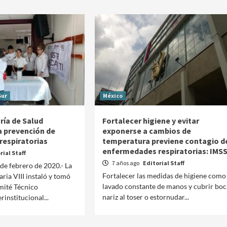
Sur
México
ría de Salud
Fortalecer higiene y evitar
 prevención de
exponerse a cambios de
espiratorias
temperatura previene contagio d
enfermedades respiratorias: IMS
rial Staff
7 años ago
Editorial Staff
 de febrero de 2020.- La
Fortalecer las medidas de higiene como 
aria VIII instaló y tomó
lavado constante de manos y cubrir boc
mité Técnico
nariz al toser o estornudar...
rinstitucional...