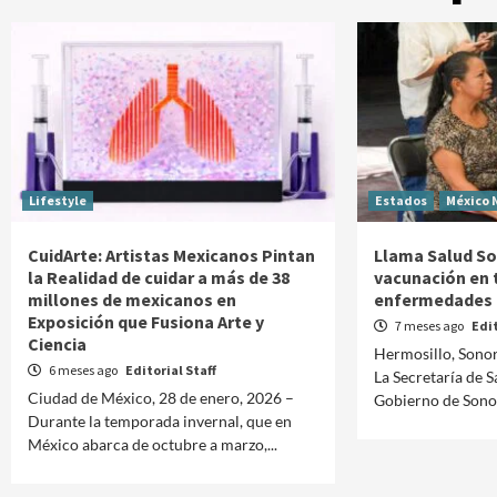
Lifestyle
Estados
México 
CuidArte: Artistas Mexicanos Pintan
Llama Salud So
la Realidad de cuidar a más de 38
vacunación en 
millones de mexicanos en
enfermedades r
Exposición que Fusiona Arte y
7 meses ago
Edit
Ciencia
Hermosillo, Sonor
6 meses ago
Editorial Staff
La Secretaría de S
Ciudad de México, 28 de enero, 2026 –
Gobierno de Sonor
Durante la temporada invernal, que en
México abarca de octubre a marzo,...