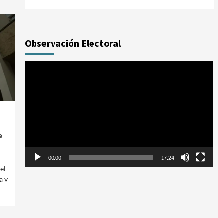
Observación Electoral
Reproductor
de
vídeo
e
S
00:00
17:24
el
a y