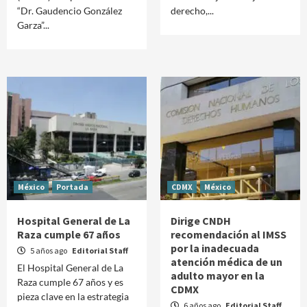
“Dr. Gaudencio González
derecho,...
Garza”...
México
Portada
CDMX
México
Hospital General de La
Dirige CNDH
Raza cumple 67 años
recomendación al IMSS
por la inadecuada
5 años ago
Editorial Staff
atención médica de un
El Hospital General de La
adulto mayor en la
Raza cumple 67 años y es
CDMX
pieza clave en la estrategia
6 años ago
Editorial Staff