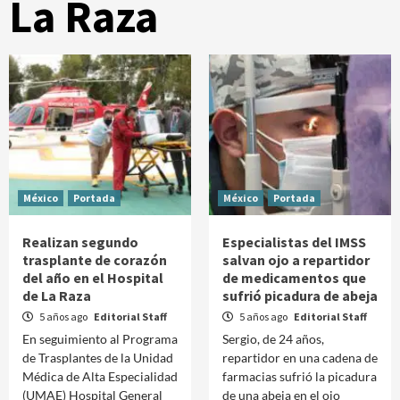
La Raza
México
Portada
México
Portada
Realizan segundo
Especialistas del IMSS
trasplante de corazón
salvan ojo a repartidor
del año en el Hospital
de medicamentos que
de La Raza
sufrió picadura de abeja
5 años ago
Editorial Staff
5 años ago
Editorial Staff
En seguimiento al Programa
Sergio, de 24 años,
de Trasplantes de la Unidad
repartidor en una cadena de
Médica de Alta Especialidad
farmacias sufrió la picadura
(UMAE) Hospital General
de una abeja en el ojo