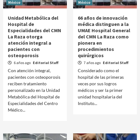
México
México
Unidad Metabólica del
66 años de innovación
Hospital de
médica distinguen a la
Especialidades del CMN
UMAE Hospital General
La Raza otorga
del CMN La Raza como
atención integral a
pionera en
pacientes con
procedimientos
osteoporosis
quirúrgicos
6 años ago
Editorial Staff
7 años ago
Editorial Staff
Con atención integral,
Considerado como el
pacientes con osteoporosis
hospital de las primeras
reciben tratamiento
veces por sus logros
personalizado en la Unidad
médicos y ser la primer
Metabólica del Hospital de
unidad hospitalaria del
Especialidades del Centro
Instituto...
Médico...