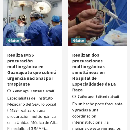
México
México
Realiza IMSS
Realizan dos
procuración
procuraciones
multiorgánica en
multiorgánicas
Guanajuato que cubrirá
simultáneas en
urgencia nacional por
Hospital de
trasplante
Especialidades de La
Raza
7 años ago
Editorial Staff
7 años ago
Editorial Staff
Especialistas del Instituto
En un hecho poco frecuente
Mexicano del Seguro Social
y gracias a una
(IMSS) realizaron una
coordinación
procuración multiorgánica
interinstitucional, la
en la Unidad Médica de Alta
mañana de este viernes, los
Especialidad (UMAE)...