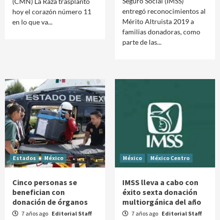
Seguro Social (IMSS)
(CMN) La Raza trasplantó
entregó reconocimientos al
hoy el corazón número 11
Mérito Altruista 2019 a
en lo que va...
familias donadoras, como
parte de las...
Estados
México
México
México Centro
Cinco personas se
IMSS lleva a cabo con
benefician con
éxito sexta donación
donación de órganos
multiorgánica del año
7 años ago
Editorial Staff
7 años ago
Editorial Staff