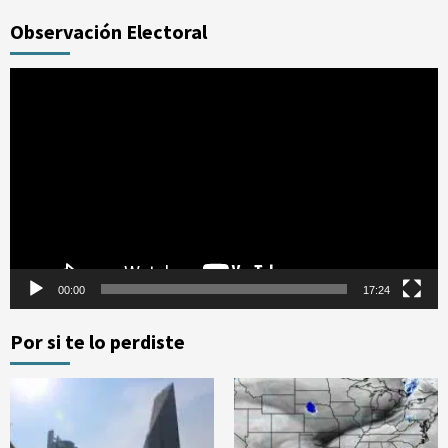
Observación Electoral
Reproductor
de
vídeo
00:00
17:24
Por si te lo perdiste