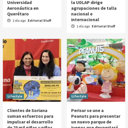
Universidad
la UDLAP dirige
Aeronáutica en
agrupaciones de talla
Querétaro
nacional e
internacional
1 día ago
Editorial Staff
1 día ago
Editorial Staff
Lifestyle
Lifestyle
Clientes de Soriana
Perisur se une a
suman esfuerzos para
Peanuts para presentar
impulsar el desarrollo
un nuevo parque de
de 23 mil niñas y niños
juegos que despertará