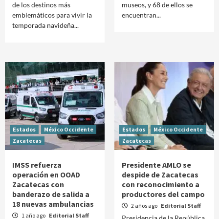
de los destinos más
museos, y 68 de ellos se
emblemáticos para vivir la
encuentran...
temporada navideña...
Estados
México Occidente
Estados
México Occidente
Zacatecas
Zacatecas
IMSS refuerza
Presidente AMLO se
operación en OOAD
despide de Zacatecas
Zacatecas con
con reconocimiento a
banderazo de salida a
productores del campo
18 nuevas ambulancias
2 años ago
Editorial Staff
1 año ago
Editorial Staff
Presidencia de la República