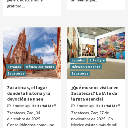
gratitud,...
Estados
Lifestyle
Estados
México Occidente
México Occidente
Zacatecas
Zacatecas
Zacatecas, el lugar
¿Qué museos visitar en
donde la historia y la
Zacatecas? La IA te da
devoción se unen
la ruta esencial
8 meses ago
Editorial Staff
8 meses ago
Editorial Staff
Zacatecas, Zac., 04
Zacatecas, Zac; 27 de
diciembre de 2025. –
noviembre de 2025.- En
Consolidándose como uno
México existen más de mil