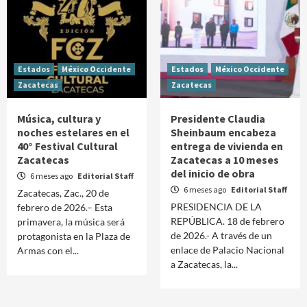
Estados
México Occidente
Estados
México Occidente
Zacatecas
Zacatecas
Música, cultura y
Presidente Claudia
noches estelares en el
Sheinbaum encabeza
40° Festival Cultural
entrega de vivienda en
Zacatecas
Zacatecas a 10 meses
del inicio de obra
6 meses ago
Editorial Staff
6 meses ago
Editorial Staff
Zacatecas, Zac., 20 de
PRESIDENCIA DE LA
febrero de 2026.– Esta
REPÚBLICA. 18 de febrero
primavera, la música será
de 2026.- A través de un
protagonista en la Plaza de
enlace de Palacio Nacional
Armas con el...
a Zacatecas, la...