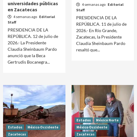
universidades públicas
4 semanas ago
Editorial
en Zacatecas
Staff
4 semanas ago
Editorial
PRESIDENCIA DE LA
Staff
REPÚBLICA. 11 de julio de
PRESIDENCIA DE LA
2026.- En Río Grande,
REPÚBLICA. 12 de julio de
Zacatecas, la Presidente
2026.- La Presidente
Claudia Sheinbaum Pardo
Claudia Sheinbaum Pardo
resaltó que...
anunció que la Beca
Gertrudis Bocanegra...
Estados
México Norte
Estados
México Occidente
México Occidente
Zacatecas
Zacatecas