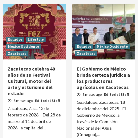
Estados
Lifestyle
México Occidente
Estados
México Occidente
Zacatecas
Zacatecas
Zacatecas celebra 40
El Gobierno de México
años de su Festival
brinda certeza jurídica a
Cultural, motor del
los productores
arte y el turismo del
agrícolas en Zacatecas
estado
8 meses ago
Editorial Staff
6 meses ago
Editorial Staff
Guadalupe, Zacatecas. 18
Zacatecas, Zac., 13 de
de diciembre del 2025.- El
febrero de 2026.– Del 28 de
Gobierno de México, a
marzo al 11 de abril de
través de la Comisión
2026, la capital del...
Nacional del Agua
(Conagua),...