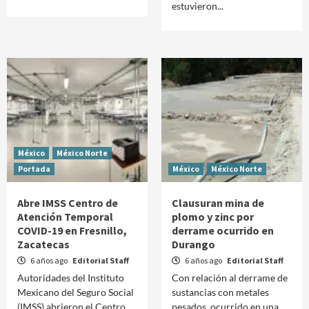
estuvieron...
México
México Norte
Portada
México
México Norte
Abre IMSS Centro de
Clausuran mina de
Atención Temporal
plomo y zinc por
COVID-19 en Fresnillo,
derrame ocurrido en
Zacatecas
Durango
6 años ago
Editorial Staff
6 años ago
Editorial Staff
Autoridades del Instituto
Con relación al derrame de
Mexicano del Seguro Social
sustancias con metales
(IMSS) abrieron el Centro
pesados, ocurrido en una