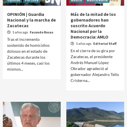
Opinión
Portada
México
México Norte
OPINIÓN | Guardia
Más de la mitad de los
Nacional y la marcha de
gobernadores han
Zacatecas
suscrito Acuerdo
Nacional por la
5 años ago
Facundo Rosas
Democracia: AMLO
Tras el incremento
5 años ago
Editorial Staff
sostenido de homicidios
En el cierre de su gira por
dolosos en el estado de
Zacatecas, el presidente
Zacatecas durante los
Andrés Manuel López
últimos 4 meses, casi los
Obrador agradeció al
mismos...
gobernador Alejandro Tello
Cristerna...