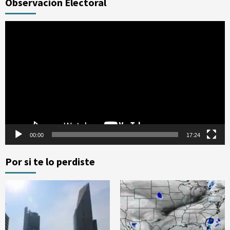
Observación Electoral
Reproductor
de
vídeo
00:00
17:24
Por si te lo perdiste