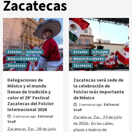
Zacatecas
Estados
Lifestyle
Estados
Lifestyle
México Occidente
México Occidente
Zacatecas
Zacatecas
Delegaciones de
Zacatecas será sede de
México y el mundo
la celebración de
llenan de tradición y
folclor más importante
color el 29° Festival
de México
Zacatecas del Folclor
2 semanas ago
Editorial
Internacional 2026
Staff
2 semanas ago
Editorial
Zacatecas, Zac., 23 de julio
Staff
de 2026.- En las calles,
Zacatecas, Zac., 28 de julio
plazas y teatros de