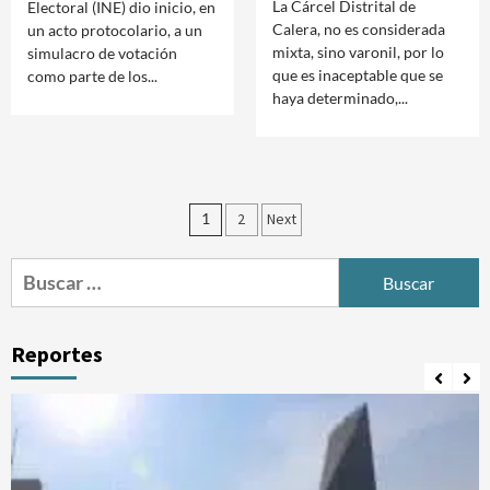
La Cárcel Distrital de
Electoral (INE) dio inicio, en
Calera, no es considerada
un acto protocolario, a un
mixta, sino varonil, por lo
simulacro de votación
que es inaceptable que se
como parte de los...
haya determinado,...
Paginación
1
2
Next
de
Buscar:
entradas
Reportes