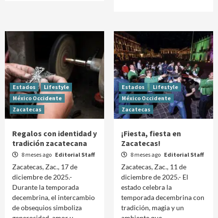
Estados
Lifestyle
Estados
Lifestyle
México Occidente
México Occidente
Zacatecas
Zacatecas
Regalos con identidad y
¡Fiesta, fiesta en
tradición zacatecana
Zacatecas!
8 meses ago
Editorial Staff
8 meses ago
Editorial Staff
Zacatecas, Zac., 17 de
Zacatecas, Zac., 11 de
diciembre de 2025.-
diciembre de 2025.- El
Durante la temporada
estado celebra la
decembrina, el intercambio
temporada decembrina con
de obsequios simboliza
tradición, magia y un
generosidad, amor y
ambiente que...