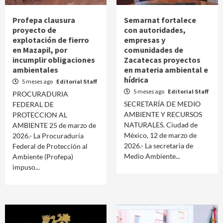
Profepa clausura
Semarnat fortalece
proyecto de
con autoridades,
explotación de fierro
empresas y
en Mazapil, por
comunidades de
incumplir obligaciones
Zacatecas proyectos
ambientales
en materia ambiental e
hídrica
5 meses ago
Editorial Staff
5 meses ago
Editorial Staff
PROCURADURIA
SECRETARÍA DE MEDIO
FEDERAL DE
AMBIENTE Y RECURSOS
PROTECCION AL
NATURALES. Ciudad de
AMBIENTE 25 de marzo de
México, 12 de marzo de
2026.- La Procuraduría
2026.- La secretaria de
Federal de Protección al
Medio Ambiente...
Ambiente (Profepa)
impuso...