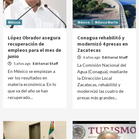
México
México
México Norte
López Obrador asegura
Conagua rehabilitó y
recuperación de
modernizó 4 presas en
empleos para el mes de
Zacatecas
junio
6 años ago
Editorial Staff
5 años ago
Editorial Staff
La Comisión Nacional del
En México se empiezan a
Agua (Conagua), mediante
ver los resultados en
la Dirección Local
materia económica. En lo
Zacatecas, rehabilitó y
que va del año se han
modernizó las cuatro de
recuperado...
presas más grandes...