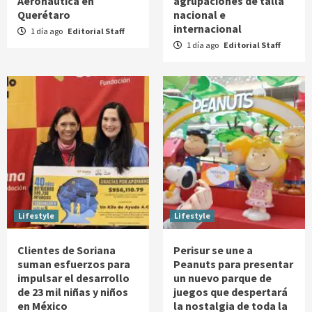
Aeronáutica en
agrupaciones de talla
Querétaro
nacional e
internacional
1 día ago
Editorial Staff
1 día ago
Editorial Staff
Lifestyle
Lifestyle
Clientes de Soriana
Perisur se une a
suman esfuerzos para
Peanuts para presentar
impulsar el desarrollo
un nuevo parque de
de 23 mil niñas y niños
juegos que despertará
en México
la nostalgia de toda la