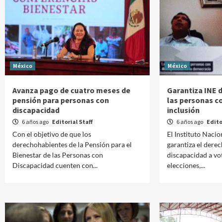
México
México
Avanza pago de cuatro meses de
Garantiza INE 
pensión para personas con
las personas c
discapacidad
inclusión
6 años ago
Editorial Staff
6 años ago
Edito
Con el objetivo de que los
El Instituto Nacio
derechohabientes de la Pensión para el
garantiza el dere
Bienestar de las Personas con
discapacidad a vot
Discapacidad cuenten con...
elecciones,...