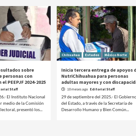
Chihuahua
Estados
México Norte
esultados sobre
Inicia tercera entrega de apoyos 
de personas con
NutriChihuahua para personas
n el PEEPJF 2024-2025
adultas mayores y con discapaci
orial Staff
10 meses ago
Editorial Staff
26.- El Instituto Nacional
29 de septiembre del 2025.- El Gobiern
por medio de la Comisión
del Estado, a través de la Secretaría de
Manifestaciones
Reportes
ectoral, presentó los...
Desarrollo Humano y Bien Común...
Manifestaciones hoy en CDMX 6 de agosto del
2026
2 días ago
Editorial Staff