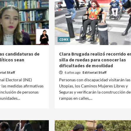
CDMX
las candidaturas de
Clara Brugada realizó recorrido e
líticos sean
silla de ruedas para conocer las
dificultades de movilidad
rial Staff
6 años ago
Editorial Staff
nal Electoral (INE)
Personas con discapacidad visitarán las
r las medidas afirmativas
Utopías, los Caminos Mujeres Libres y
 inclusión de personas
Seguras y verificarán la construcción de
munidades...
rampas en calles,...