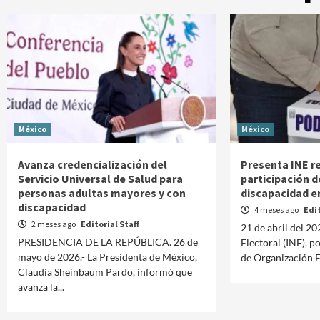
México
México
Avanza credencialización del
Presenta INE r
Servicio Universal de Salud para
participación 
personas adultas mayores y con
discapacidad e
discapacidad
4 meses ago
Edit
2 meses ago
Editorial Staff
21 de abril del 20
PRESIDENCIA DE LA REPÚBLICA. 26 de
Electoral (INE), 
mayo de 2026.- La Presidenta de México,
de Organización El
Claudia Sheinbaum Pardo, informó que
avanza la...