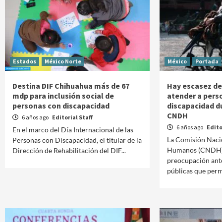
Estados
México Norte
México
Portada
Destina DIF Chihuahua más de 67
Hay escasez de 
mdp para inclusión social de
atender a pers
personas con discapacidad
discapacidad d
CNDH
6 años ago
Editorial Staff
6 años ago
Edito
En el marco del Día Internacional de las
La Comisión Naci
Personas con Discapacidad, el titular de la
Humanos (CNDH) 
Dirección de Rehabilitación del DIF...
preocupación ante
públicas que perm