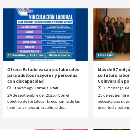
Chihuahua
Estados
México Norte
Lifestyle
Ofrece Estado vacantes laborales
Más de 57 mil 
para adultos mayores y personas
su futuro labora
con discapacidad
Coinversión po
11 meses ago
Editorial Staff
11 meses ago
Edi
24 de septiembre del 2025.- Con el
23 de septiembre 
objetivo de fortalecer la economía de las
necesita una nuev
familias y mejorar la calidad de...
juventud y potenci