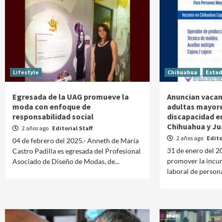
Lifestyle
Chihuahua
Esta
Egresada de la UAG promueve la
Anuncian vacan
moda con enfoque de
adultas mayore
responsabilidad social
discapacidad e
Chihuahua y Ju
2 años ago
Editorial Staff
2 años ago
Edito
04 de febrero del 2025.- Anneth de María
31 de enero del 20
Castro Padilla es egresada del Profesional
promover la incur
Asociado de Diseño de Modas, de...
laboral de person