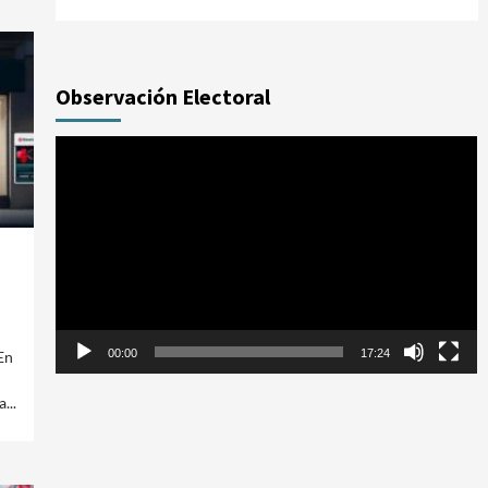
Observación Electoral
Reproductor
de
vídeo
00:00
17:24
En
...