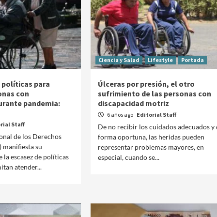
Ciencia y Salud
Lifestyle
Portada
políticas para
Úlceras por presión, el otro
onas con
sufrimiento de las personas con
urante pandemia:
discapacidad motriz
6 años ago
Editorial Staff
rial Staff
De no recibir los cuidados adecuados y 
onal de los Derechos
forma oportuna, las heridas pueden
manifiesta su
representar problemas mayores, en
 la escasez de políticas
especial, cuando se...
itan atender...