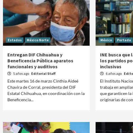
Estados
México Norte
México
Portada
Entregan DIF Chihuahua y
INE busca que 
Beneficencia Pública aparatos
los partidos po
funcionales y auditivos
inclusivas
5 años ago
Editorial Staff
6 años ago
Edito
Este martes 16 de marzo Cinthia Aideé
El Instituto Nacio
Chavira de Corral, presidenta del DIF
trabaja en amplia
Estatal Chihuahua, en coordinación con la
que garanticen la
Beneficencia...
originarias de co