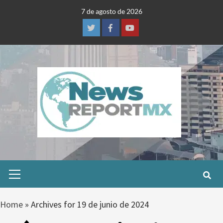
Skip
7 de agosto de 2026
to
content
Twitter
Facebook
Youtube
Primary
Menu
Home
»
Archives for 19 de junio de 2024