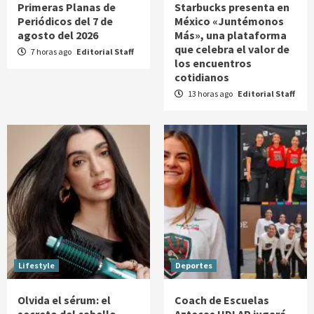
Primeras Planas de
Starbucks presenta en
Periódicos del 7 de
México «Juntémonos
agosto del 2026
Más», una plataforma
que celebra el valor de
7 horas ago
Editorial Staff
los encuentros
cotidianos
13 horas ago
Editorial Staff
Lifestyle
Deportes
Olvida el sérum: el
Coach de Escuelas
secreto del cabello
Aztecas UDLAP jugará