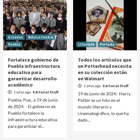
Estados
México Centro
Puebla
Lifestyle
Portada
Fortalece gobierno de
Todos los artículos que
Puebla infraestructura
un Potterhead necesita
educativa para
en su colección están
garantizar desarrollo
en Walmart
académico
2 años ago
Editorial Staff
2 años ago
Editorial Staff
19 de junio de 2024.- Harry
Puebla, Pue., a 19 de junio
Potter es un hito en el
de 2024. - El gobierno de
mundo literario y
Puebla fortalece la
cinematográfico, lo que ha
infraestructura educativa
dado...
para garantizar el...