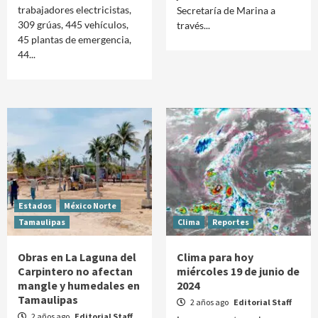
trabajadores electricistas,
Secretaría de Marina a
309 grúas, 445 vehículos,
través...
45 plantas de emergencia,
44...
Estados
México Norte
Tamaulipas
Clima
Reportes
Obras en La Laguna del
Clima para hoy
Carpintero no afectan
miércoles 19 de junio de
mangle y humedales en
2024
Tamaulipas
2 años ago
Editorial Staff
2 años ago
Editorial Staff