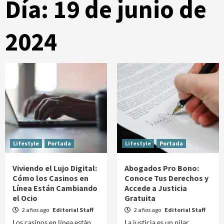
Día:
19 de junio de
2024
Lifestyle
Portada
Lifestyle
Portada
Viviendo el Lujo Digital:
Abogados Pro Bono:
Cómo los Casinos en
Conoce Tus Derechos y
Línea Están Cambiando
Accede a Justicia
el Ocio
Gratuita
2 años ago
Editorial Staff
2 años ago
Editorial Staff
Los casinos en línea están
La justicia es un pilar