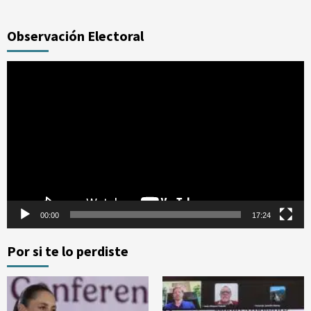
Observación Electoral
Reproductor
de
vídeo
00:00
17:24
Por si te lo perdiste