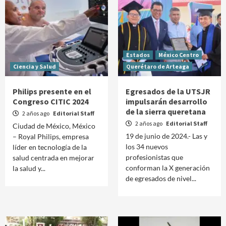
Estados
México Centro
Ciencia y Salud
Querétaro de Arteaga
Philips presente en el
Egresados de la UTSJR
Congreso CITIC 2024
impulsarán desarrollo
de la sierra queretana
2 años ago
Editorial Staff
2 años ago
Editorial Staff
Ciudad de México, México
19 de junio de 2024.- Las y
– Royal Philips, empresa
los 34 nuevos
líder en tecnología de la
profesionistas que
salud centrada en mejorar
conforman la X generación
la salud y...
de egresados de nivel...